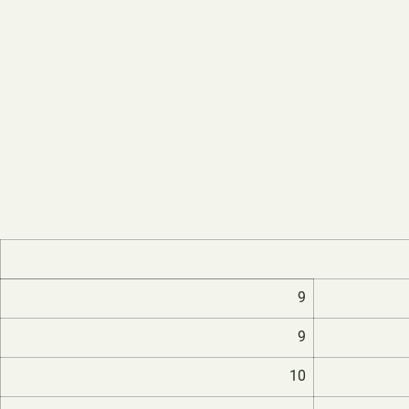
9
9
10